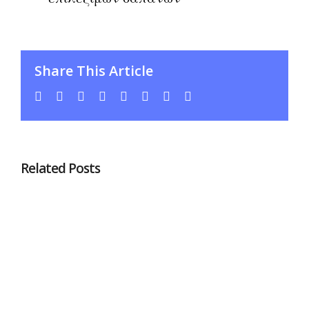
Share This Article
facebook
twitter
linkedin
whatsapp
tumblr
pinterest
vk
Email
Related Posts