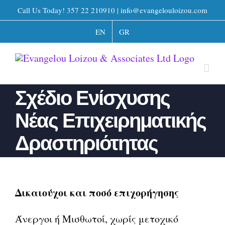
Skip
Call Us Today! 357 22 210910 | info@evangelouloizou.com
to
EN
GR
content
Σχέδιο Ενίσχυσης
Νέας Επιχειρηματικής
Δραστηριότητας
Δικαιούχοι και ποσό επιχορήγησης
Άνεργοι ή Μισθωτοί, χωρίς μετοχικό